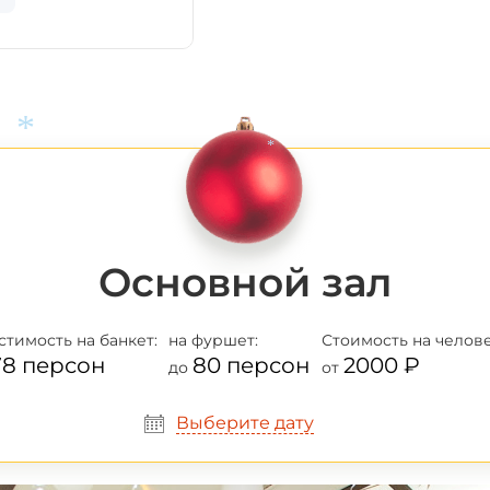
*
*
*
Основной зал
стимость
на банкет:
на фуршет:
Стоимость
на челове
78 персон
80 персон
2000 ₽
до
от
Выберите дату