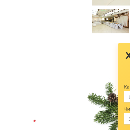
Ка
Чи