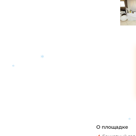
*
*
О площадке