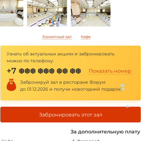
Банкетный зал
Кафе
Узнать об актуальных акциях и забронировать
можно по телефону:
+7
❆❆❆ ❆❆❆ ❆❆ ❆❆
Показать номер
Забронируй зал в ресторане Форум
до 01.12.2026 и получи новогодний подарок!
*
Забронировать этот зал
*
*
*
За дополнительную плату