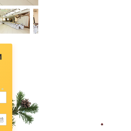
м
*
*