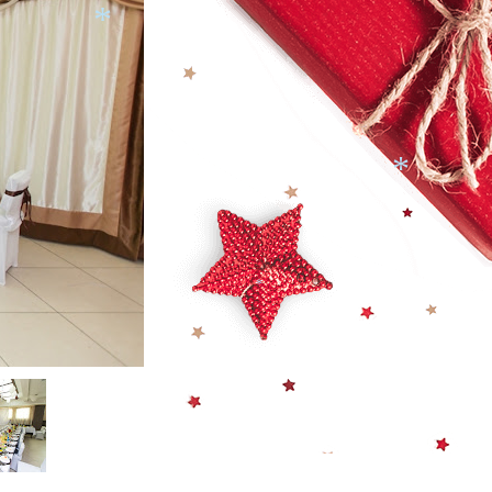
*
*
*