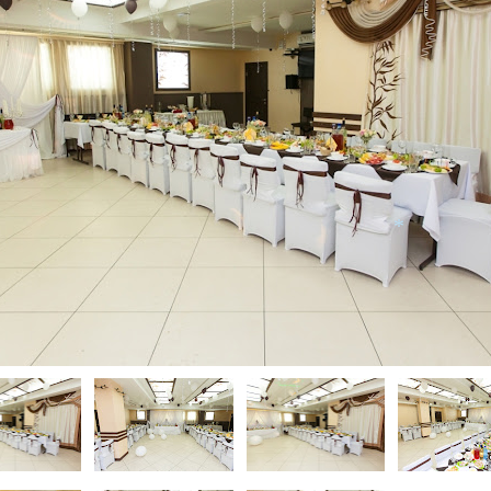
*
*
*