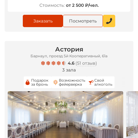
Стоимость:
от 2 500 ₽/чел.
Заказать
Посмотреть
Астория
Барнаул, проезд 5й Кооперативный, 61а
4.6
(
51 отзыв
)
3 зала
Подарок
Возможность
Свой
за бронь
фейерверка
алкоголь