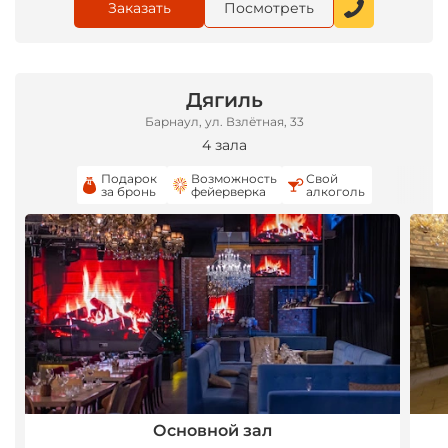
Заказать
Посмотреть
*
Дягиль
Барнаул, ул. Взлётная, 33
4 зала
Подарок
Возможность
Свой
за бронь
фейерверка
алкоголь
Основной зал