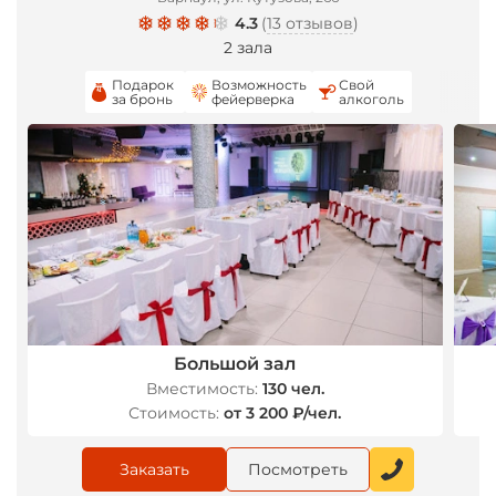
4.3
(
13 отзывов
)
2 зала
Подарок
Возможность
Свой
за бронь
фейерверка
алкоголь
*
Большой зал
Вместимость:
130 чел.
Стоимость:
от 3 200 ₽/чел.
Заказать
Посмотреть