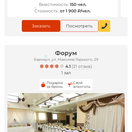
Вместимость:
150 чел.
Стоимость:
от 1 900 ₽/чел.
Заказать
Посмотреть
*
Форум
Барнаул, ул. Максима Горького, 29
4.1
(
21 отзыв
)
1 зал
Подарок
Свой
за бронь
алкоголь
*