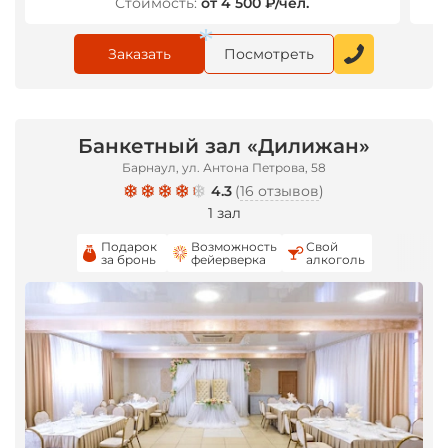
Стоимость:
от 4 500 ₽/чел.
Заказать
Посмотреть
Банкетный зал «Дилижан»
*
Барнаул, ул. Антона Петрова, 58
4.3
(
16 отзывов
)
1 зал
Подарок
Возможность
Свой
за бронь
фейерверка
алкоголь