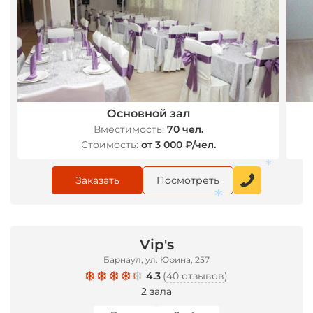
Основной зал
Вместимость:
70 чел.
Стоимость:
от 3 000 ₽/чел.
Заказать
Посмотреть
*
Vip's
Барнаул, ул. Юрина, 257
*
4.3
(
40 отзывов
)
2 зала