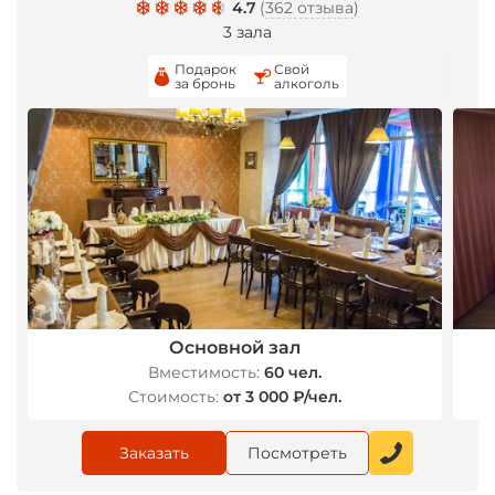
4.7
(
362 отзыва
)
3 зала
Подарок
Свой
за бронь
алкоголь
*
*
Основной зал
Вместимость:
60 чел.
Стоимость:
от 3 000 ₽/чел.
Заказать
Посмотреть