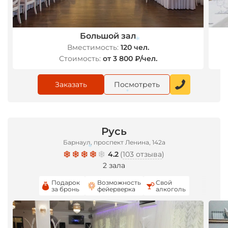
Большой зал
Вместимость:
120 чел.
Стоимость:
от 3 800 ₽/чел.
*
Заказать
Посмотреть
*
Русь
Барнаул, проспект Ленина, 142а
4.2
(
103 отзыва
)
2 зала
*
Подарок
Возможность
Свой
за бронь
фейерверка
алкоголь