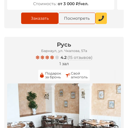
Стоимость:
от 3 000 ₽/чел.
Заказать
Посмотреть
*
Русь
Барнаул, ул. Чкалова, 57а
4.2
(
15 отзывов
)
1 зал
Подарок
Свой
за бронь
алкоголь