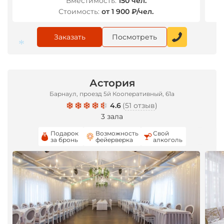
Вместимость:
150 чел.
Стоимость:
от 1 900 ₽/чел.
Заказать
Посмотреть
Астория
*
Барнаул, проезд 5й Кооперативный, 61а
4.6
(
51 отзыв
)
3 зала
Подарок
Возможность
Свой
за бронь
фейерверка
алкоголь