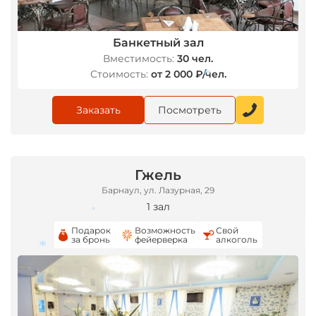
Банкетный зал
Вместимость:
30 чел.
Стоимость:
от 2 000 ₽/чел.
Заказать
Посмотреть
*
Гжель
Барнаул, ул. Лазурная, 29
1 зал
Подарок
Возможность
Свой
за бронь
фейерверка
алкоголь
*
*